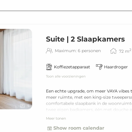
Suite | 2 Slaapkamers
2
Maximum: 6 personen
72
m
Koffiezetapparaat
Haardroger
Toon alle voorzieningen
Een echte upgrade, om meer VAYA vibes t
meer ruimte, met een king-size tweeperso
comfortabele slaapbank in de woonruimte 
5
twee eigen badkamers, één met douche en 
zijn er een aparte toilet en een privébalko
Meer tonen
maximaal zes personen.
Show room calendar