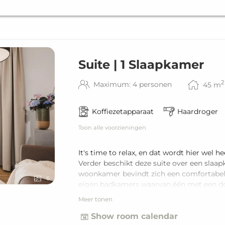
Suite | 1 Slaapkamer
2
Maximum: 4 personen
45
m
Koffiezetapparaat
Haardroger
Toon alle voorzieningen
It's time to relax, en dat wordt hier wel
Verder beschikt deze suite over een slaa
woonkamer bevindt zich een comfortabele 
6
eigen badkamers waarvan één met een dou
separate WC voor volledige privacy. De s
Meer tonen
personen.
Show room calendar