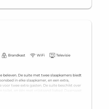
Brandkast
WiFi
Televisie
e beleven. De suite met twee slaapkamers biedt
onsbed in elke slaapkamer, en een extra,
voor twee extra gasten. De suite beschikt over
toilet, en één met vrijstaand ligbad. Daarnaast
n voor volledige privacy. Het biedt plek voor