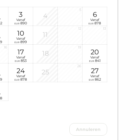
5
3
6
4
f
Vanaf
Vanaf
2
890
878
EUR
EUR
12
13
10
11
f
Vanaf
9
899
EUR
16
19
17
20
18
Vanaf
Vanaf
853
841
EUR
EUR
26
24
27
25
f
Vanaf
Vanaf
9
878
862
EUR
EUR
f
8
Annuleren