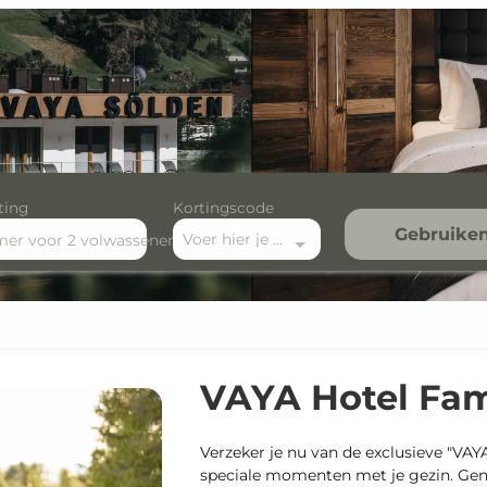
ting
Kortingscode
Gebruike
Voer hier je kortingscode in
mer
voor
2 volwassenen
el Family Bonus
VAYA Hotel Fam
Verzeker je nu van de exclusieve "VAY
speciale momenten met je gezin. Gen