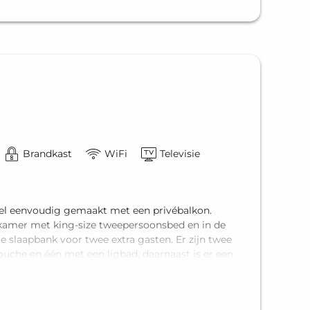
Brandkast
WiFi
Televisie
 heel eenvoudig gemaakt met een privébalkon.
pkamer met king-size tweepersoonsbed en in de
slaapbank voor twee extra gasten. Er zijn twee
che en één met een ligbad, daarnaast is er een
uite biedt comfortabel plek voor maximaal vier