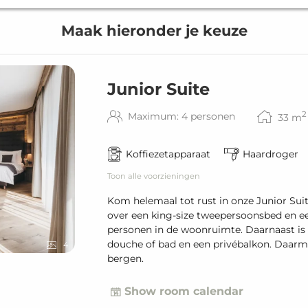
Maak hieronder je keuze
Junior Suite
2
Maximum: 4 personen
33
m
Koffiezetapparaat
Haardroger
Toon alle voorzieningen
Kom helemaal tot rust in onze Junior Sui
over een king-size tweepersoonsbed en e
personen in de woonruimte. Daarnaast is
douche of bad en een privébalkon. Daarmee
4
bergen.
Show room calendar