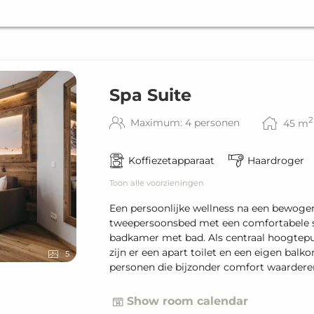
Spa Suite
2
Maximum: 4 personen
45
m
Koffiezetapparaat
Haardroger
Toon alle voorzieningen
Een persoonlijke wellness na een bewogen
tweepersoonsbed met een comfortabele s
badkamer met bad. Als centraal hoogtepu
zijn er een apart toilet en een eigen balk
5
personen die bijzonder comfort waardere
Show room calendar